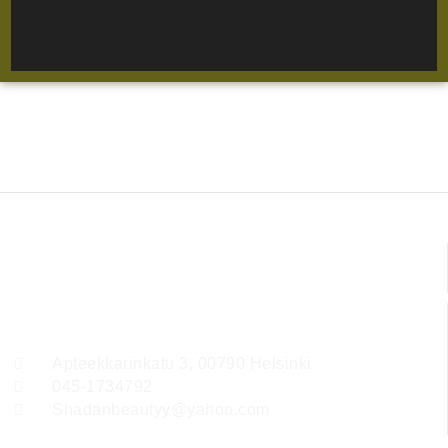
Ota yhteyttä
Apteekkarinkatu 3, 00790 Helsinki
045-1734792
Shadanbeautyy@yahoo.com