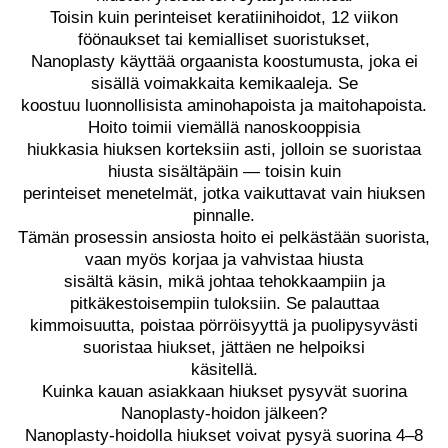
Toisin kuin perinteiset keratiinihoidot, 12 viikon
föönaukset tai kemialliset suoristukset,
Nanoplasty käyttää orgaanista koostumusta, joka ei
sisällä voimakkaita kemikaaleja. Se
koostuu luonnollisista aminohapoista ja maitohapoista.
Hoito toimii viemällä nanoskooppisia
hiukkasia hiuksen korteksiin asti, jolloin se suoristaa
hiusta sisältäpäin — toisin kuin
perinteiset menetelmät, jotka vaikuttavat vain hiuksen
pinnalle.
Tämän prosessin ansiosta hoito ei pelkästään suorista,
vaan myös korjaa ja vahvistaa hiusta
sisältä käsin, mikä johtaa tehokkaampiin ja
pitkäkestoisempiin tuloksiin. Se palauttaa
kimmoisuutta, poistaa pörröisyyttä ja puolipysyvästi
suoristaa hiukset, jättäen ne helpoiksi
käsitellä.
Kuinka kauan asiakkaan hiukset pysyvät suorina
Nanoplasty-hoidon jälkeen?
Nanoplasty-hoidolla hiukset voivat pysyä suorina 4–8