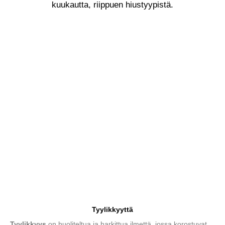
kuukautta, riippuen hiustyypistä.
Tyylikkyyttä
Tyylikkyys
on huoliteltua ja harkittua ilmettä, jossa korostuvat