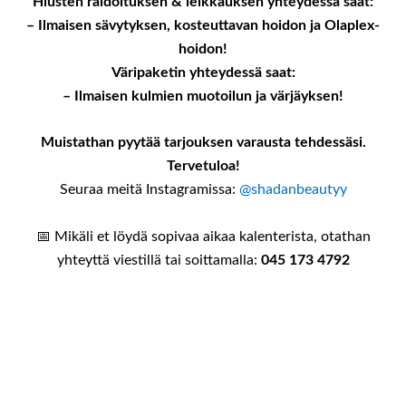
Hiusten raidoituksen & leikkauksen yhteydessä saat:
– Ilmaisen sävytyksen, kosteuttavan hoidon ja Olaplex-
hoidon!
Väripaketin yhteydessä saat:
– Ilmaisen kulmien muotoilun ja värjäyksen!
Muistathan pyytää tarjouksen varausta tehdessäsi.
Tervetuloa!
Seuraa meitä Instagramissa:
@shadanbeautyy
📅 Mikäli et löydä sopivaa aikaa kalenterista, otathan
yhteyttä viestillä tai soittamalla:
045 173 4792