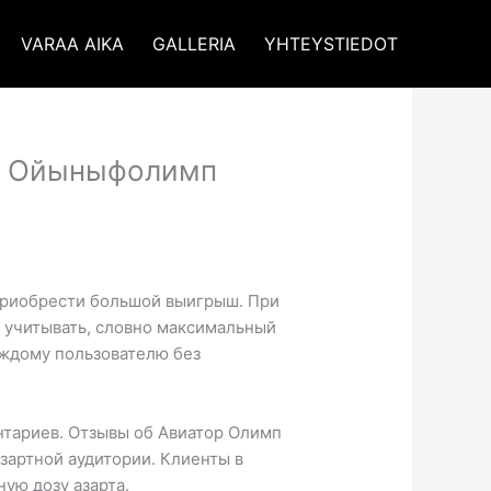
VARAA AIKA
GALLERIA
YHTEYSTIEDOT
ор Ойыныфолимп
 приобрести большой выигрыш. При
 учитывать, словно максимальный
аждому пользователю без
нтариев. Отзывы об Авиатор Олимп
зартной аудитории. Клиенты в
ую дозу азарта.