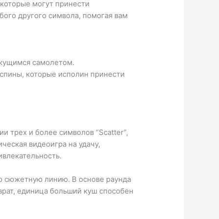
, которые могут принести
бого другого символа, помогая вам
ижущимся самолетом.
 спины, которые исполин принести
и трех и более символов “Scatter”,
ческая видеоигра на удачу,
ивлекательность.
ю сюжетную линию. В основе раунда
арат, единица больший куш способен