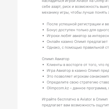
насладиться игрой Aviator на Olimp 
себе азарт, риск и возможность выи
механику игры, чтобы лучше понять 
После успешной регистрации и ве
Бонус доступен только для одного
Игроки любят авиатор за интерес
Онлайн казино Олимп предлагает
Однако, с помощью правильной ст
Олимп Авиатор
Клиенты в восторге от того, что 
Игра Авиатор в казино Олимп пре
Это позволяет игрокам ознакомить
Определите свою стратегию ставо
Olimpcom.kz – данное программа,
Играйте бесплатно в Aviator в Олимп
предлагает вам возможность ощутит