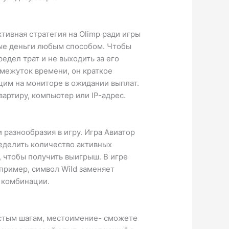
тивная стратегия на Olimp ради игры
ные деньги любым способом. Чтобы
едел трат и не выходить за его
межуток времени, он краткое
щим на мониторе в ожидании выплат.
артиру, компьютер или IP-адрес.
 разнообразия в игру. Игра Авиатор
еделить количество активных
, чтобы получить выигрыш. В игре
пример, символ Wild заменяет
е комбинации.
остым шагам, местоимение- сможете