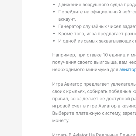
Движение воздушного судна продо
Перейдите на официальный веб-са
аккаунт.
Генератор случайных чисел задает
Кроме того, игра предлагает раз
И одной из самых захватывающих и
Например, при ставке 10 единиц и м
получения своего выигрыша, вам нео
необходимого минимума для
авиато
Игра Авиатор предлагает увлекатель
своих крыльях, собирать победные 
правил, союз делает ее доступной ра
игровой счет в игре Авиатор в кази
Выберите платежную систему, зареги
монету.
Играть В Aviator На Реальные Деньг