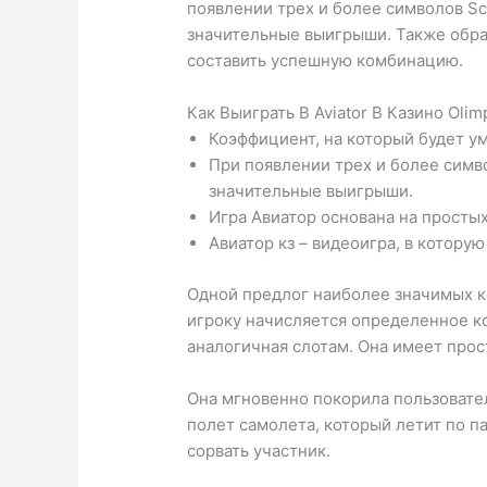
появлении трех и более символов Sc
значительные выигрыши. Также обрат
составить успешную комбинацию.
Как Выиграть В Aviator В Казино Olim
Коэффициент, на который будет у
При появлении трех и более симво
значительные выигрыши.
Игра Авиатор основана на простых
Авиатор кз – видеоигра, в котору
Одной предлог наиболее значимых ком
игроку начисляется определенное ко
аналогичная слотам. Она имеет про
Она мгновенно покорила пользовате
полет самолета, который летит по п
сорвать участник.