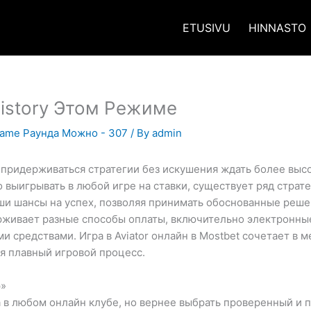
ETUSIVU
HINNASTO
History Этом Режиме
 Game Раунда Можно - 307
/ By
admin
 придерживаться стратегии без искушения ждать более выс
 выигрывать в любой игре на ставки, существует ряд страте
ши шансы на успех, позволяя принимать обоснованные реше
ерживает разные способы оплаты, включительно электронны
и средствами. Игра в Aviator онлайн в Mostbet сочетает в
я плавный игровой процесс.
р»
а в любом онлайн клубе, но вернее выбрать проверенный и