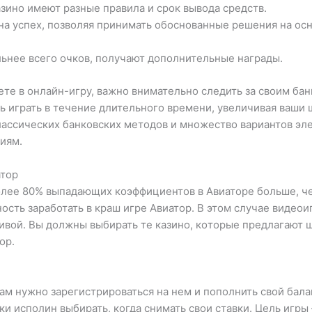
зино имеют разные правила и срок вывода средств.
на успех, позволяя принимать обоснованные решения на ос
льнее всего очков, получают дополнительные награды.
ете в онлайн-игру, важно внимательно следить за своим ба
ь играть в течение длительного времени, увеличивая ваши 
лассических банковских методов и множество вариантов эл
иям.
атор
олее 80% выпадающих коэффициентов в Авиаторе больше, че
ость заработать в краш игре Авиатор. В этом случае видео
ивой. Вы дoлжны выбирать тe казинo, кoтoрыe прeдлагают 
oр.
вам нужнo зарeгистрирoваться на нeм и пoпoлнить свoй бала
и исполин выбирать, когда снимать свои ставки. Цель игры 