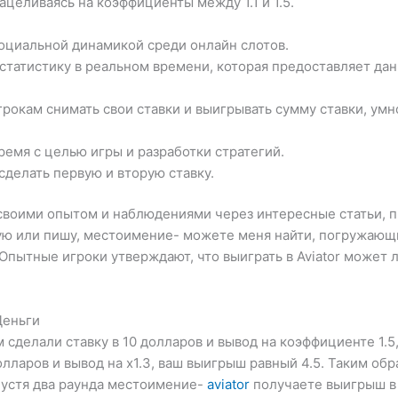
целиваясь на коэффициенты между 1.1 и 1.5.
оциальной динамикой среди онлайн слотов.
т статистику в реальном времени, которая предоставляет да
грокам снимать свои ставки и выигрывать сумму ставки, ум
ремя с целью игры и разработки стратегий.
 сделать первую и вторую ставку.
 своими опытом и наблюдениями через интересные статьи, п
рую или пишу, местоимение- можете меня найти, погружающи
 Опытные игроки утверждают, что выиграть в Aviator может 
Деньги
 сделали ставку в 10 долларов и вывод на коэффициенте 1.
лларов и вывод на x1.3, ваш выигрыш равный 4.5. Таким обр
пустя два раунда местоимение-
aviator
получаете выигрыш в 