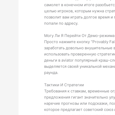
самолет в конечном итоге разобьетс
целью игроков, которым нужна страт
позволит вам играть долгое время и 
попали по адресу.
Могу Ли Я Перейти От Демо-режима
Просто нажмите кнопку “Provably Fai
заработать довольно внушительные в
использовать проверенную стратегию
деньги в aviator популярный краш-сл
выделяется своей уникальной механ
раунда.
Тактики И Стратегии
Требования к ставкам, временные ог
предложения гигант значительно улу
наречие прогнозы или подсказки, по
которое предлагает советский союз 