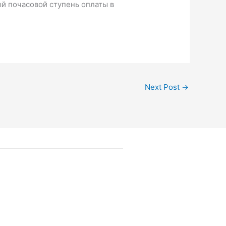
ый почасовой ступень оплаты в
Next Post
→
Follow Us
F
I