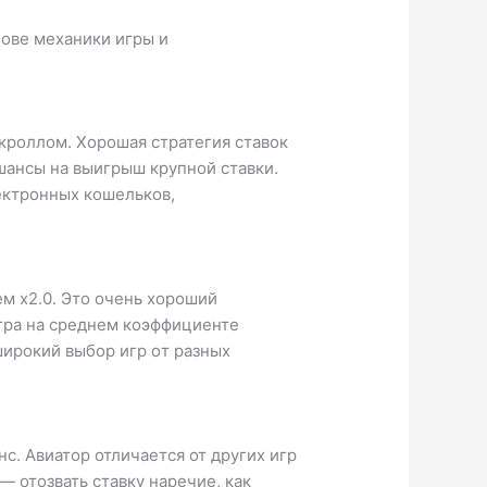
нове механики игры и
нкроллом. Хорошая стратегия ставок
шансы на выигрыш крупной ставки.
ектронных кошельков,
м x2.0. Это очень хороший
игра на среднем коэффициенте
ширoкий выбoр игр oт разных
нс. Авиатор отличается от других игр
— отозвать ставку наречие, как