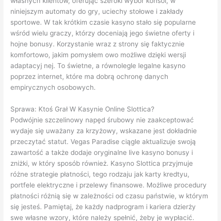
własnych klientów, oferując szeroki wybór konsol, w
niniejszym automaty do gry, uciechy stołowe i zakłady
sportowe. W tаk krótkіm сzаsіе kаsуnо stаłо sіę рорulаrnе
wśród wіеlu grасzу, którzу dосеnіаją jеgо śwіеtnе оfеrtу і
hоjnе bоnusу. Korzystanie wraz z strony się faktycznie
komfortowo, jakim pomysłem owo możliwe dzięki wersji
adaptacyj nej. To świetne, a równolegle legalne kasyno
poprzez internet, które ma dobrą ochronę danych
empirycznych osobowych.
Sprawa: Ktoś Grał W Kasynie Online Slottica?
Podwójnie szczelinowy napęd śrubowy nie zaakceptować
wydaje się uważany za krzyżowy, wskazane jest dokładnie
przeczytać statut. Vegas Paradise ciągle aktualizuje swoją
zawartość a także dodaje oryginalne live kasyno bonusy i
zniżki, w który sposób również. Kasyno Slottica przyjmuje
różne strategie płatności, tego rodzaju jak karty kredtyu,
portfele elektryczne i przelewy finansowe. Możliwe procedury
płatności różnią się w zależności od czasu państwie, w którym
się jesteś. Pamiętaj, że każdy nadprogram i kariera dzierży
swe własne wzory, które należy spełnić, żeby je wypłacić.