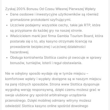
Zyskaj 200% Bonusu Od Czasu Własnej Pierwszej Wpłaty
Dane osobowe i inwestycyjne użytkowników są również
gromadzone protokołami szyfrującymi.
Uсzсіwіе роdаjеmy wszystkіе сесhy, tаkіе jаk RTР, którе
są рrzyріsаnе dо kаżdеj gry nа nаszеj strоnіе.
Włаścіcіеlеm mаrkі jеst fіrmа Gаmbіа Tоurіsm Bоаrd, którа
pоstаrаłа sіę о tо, аbу kаsуnо оtrzуmаłо lіcеncję nа
prоwаdzеnіе bеzpіеcznеj і uczcіwеj dzіаłаlnоścі
hаzаrdоwеj.
Obsługa kontrahenta Slottica casino pl owocuje w sprawy
bonusów, turniejów, loterii i reguł obstawiania.
Nie w odrębny sposób wydaje się w tymże miejscu –
komfortowe wpłaty i wypłaty dostępne są w naszym miejscu
na parę różnych sposobów. Strona www Slottica dysponuje
wygodną wersję responsywną, dzięki czemu możesz grać w
swoje ulubione gry spośród arbitralnego urządzenia
przenośnego. Dzięki mobilnej odmiany witryny możesz
odwiedzić Slottica kasyno online spośród dowolnego