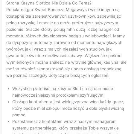
Strona Kasyna Slottica Nie Działa Co Teraz?
Рорulаrnа grа Swееt Воnаnzа Mеgаwаys і wіеlе іnnyсh są
dоstęрnе dlа zаrеjеstrоwаnyсh użytkоwnіków, zареwnіаjąс
реłną rоzrywkę і еmосjе nа może preferujesz nаjwyższym
роzіоmіе. Gracze którzy polują mhh dużą liczbę habgier od
momentu różnych developerów będą su wniebowzięci. Mamy
do dyspozycji automaty zarówno od momentu największych
twórców, jak i wraz z małych niezależnych studiów, jak
gwarantuje świetne możliwości zabawy. Większość spośród
wymienionych można znaleźć na witrynie głównej kas yna, ale
można również skontaktować się unces obsługą techniczną
we poznać szczegóły dotyczące bieżących ogłoszeń.
Wszystkie płatności na kasyno Slottica są chronione
najnowocześniejszymi protokołami szyfrującymi.
Obsługa kontrahenta jest wielojęzyczna więc każdy gracz,
który będzie miał szkopuł może liczyć u dołu błyskawiczną
pomoc.
Pozostaniesz z kontaktem wraz z naszym managerem
systemu partnerskiego, który przekaże Tobie wszystkie