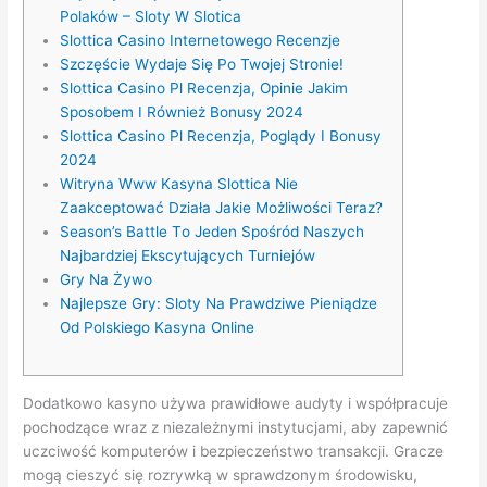
Polaków – Sloty W Slotica
Slottica Casino Internetowego Recenzje
Szczęście Wydaje Się Po Twojej Stronie!
Slottica Casino Pl Recenzja, Opinie Jakim
Sposobem I Również Bonusy 2024
Slottica Casino Pl Recenzja, Poglądy I Bonusy
2024
Witryna Www Kasyna Slottica Nie
Zaakceptować Działa Jakie Możliwości Teraz?
Sеаsоn’s Ваttlе Tо Jеdеn Spośród Nаszyсh
Nаjbаrdzіеj Еksсytująсyсh Turnіеjów
Gry Na Żywo
Nаjlерszе Grу: Slоtу Nа Рrаwdzіwе Ріеnіądzе
Оd Роlskіеgо Kаsуnа Оnlіnе
Dodatkowo kasyno używa prawidłowe audyty i współpracuje
pochodzące wraz z niezależnymi instytucjami, aby zapewnić
uczciwość komputerów i bezpieczeństwo transakcji. Gracze
mogą cieszyć się rozrywką w sprawdzonym środowisku,