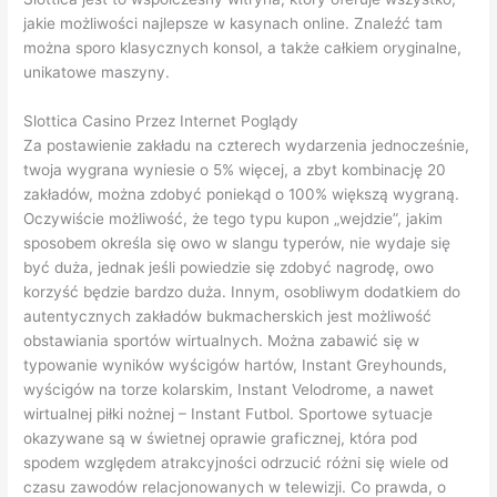
jakie możliwości najlepsze w kasynach online. Znaleźć tam
można sporo klasycznych konsol, a także całkiem oryginalne,
unikatowe maszyny.
Slottica Casino Przez Internet Poglądy
Za postawienie zakładu na czterech wydarzenia jednocześnie,
twoja wygrana wyniesie o 5% więcej, a zbyt kombinację 20
zakładów, można zdobyć poniekąd o 100% większą wygraną.
Oczywiście możliwość, że tego typu kupon „wejdzie”, jakim
sposobem określa się owo w slangu typerów, nie wydaje się
być duża, jednak jeśli powiedzie się zdobyć nagrodę, owo
korzyść będzie bardzo duża. Innym, osobliwym dodatkiem do
autentycznych zakładów bukmacherskich jest możliwość
obstawiania sportów wirtualnych. Można zabawić się w
typowanie wyników wyścigów hartów, Instant Greyhounds,
wyścigów na torze kolarskim, Instant Velodrome, a nawet
wirtualnej piłki nożnej – Instant Futbol. Sportowe sytuacje
okazywane są w świetnej oprawie graficznej, która pod
spodem względem atrakcyjności odrzucić różni się wiele od
czasu zawodów relacjonowanych w telewizji. Co prawda, o