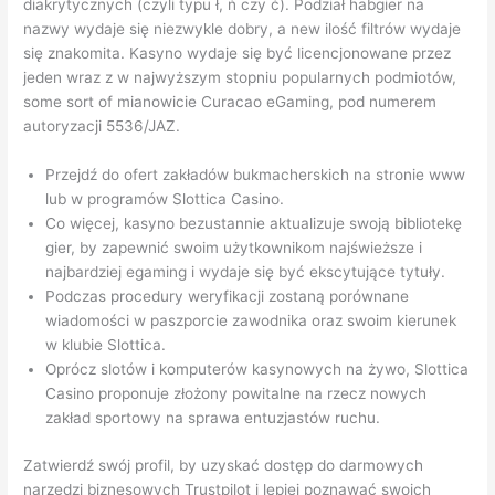
diakrytycznych (czyli typu ł, ń czy ć). Podział habgier na
nazwy wydaje się niezwykle dobry, a new ilość filtrów wydaje
się znakomita. Kasyno wydaje się być licencjonowane przez
jeden wraz z w najwyższym stopniu popularnych podmiotów,
some sort of mianowicie Curacao eGaming, pod numerem
autoryzacji 5536/JAZ.
Przejdź do ofert zakładów bukmacherskich na stronie www
lub w programów Slottica Casino.
Co więcej, kasyno bezustannie aktualizuje swoją bibliotekę
gier, by zapewnić swoim użytkownikom najświeższe i
najbardziej egaming i wydaje się być ekscytujące tytuły.
Podczas procedury weryfikacji zostaną porównane
wiadomości w paszporcie zawodnika oraz swoim kierunek
w klubie Slottica.
Oprócz slotów i komputerów kasynowych na żywo, Slottica
Casino proponuje złożony powitalne na rzecz nowych
zakład sportowy na sprawa entuzjastów ruchu.
Zatwierdź swój profil, by uzyskać dostęp do darmowych
narzędzi biznesowych Trustpilot i lepiej poznawać swoich