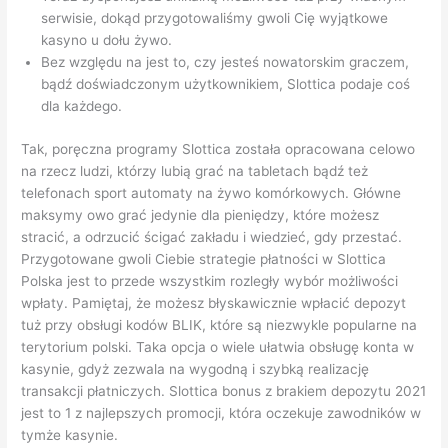
serwisie, dokąd przygotowaliśmy gwoli Cię wyjątkowe
kasyno u dołu żywo.
Bez względu na jest to, czy jesteś nowatorskim graczem,
bądź doświadczonym użytkownikiem, Slottica podaje coś
dla każdego.
Tak, poręczna programy Slottica została opracowana celowo
na rzecz ludzi, którzy lubią grać na tabletach bądź też
telefonach sport automaty na żywo komórkowych. Główne
maksymy owo grać jedynie dla pieniędzy, które możesz
stracić, a odrzucić ścigać zakładu i wiedzieć, gdy przestać.
Przygotowane gwoli Ciebie strategie płatności w Slottica
Polska jest to przede wszystkim rozległy wybór możliwości
wpłaty. Pamiętaj, że możesz błyskawicznie wpłacić depozyt
tuż przy obsługi kodów BLIK, które są niezwykle popularne na
terytorium polski. Taka opcja o wiele ułatwia obsługę konta w
kasynie, gdyż zezwala na wygodną i szybką realizację
transakcji płatniczych. Slottica bonus z brakiem depozytu 2021
jest to 1 z najlepszych promocji, która oczekuje zawodników w
tymże kasynie.