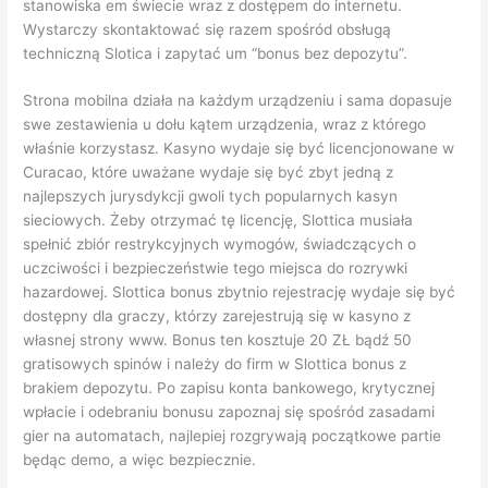
stanowiska em świecie wraz z dostępem do internetu.
Wystarczy skontaktować się razem spośród obsługą
techniczną Slotica i zapytać um “bonus bez depozytu”.
Strona mobilna działa na każdym urządzeniu i sama dopasuje
swe zestawienia u dołu kątem urządzenia, wraz z którego
właśnie korzystasz. Kasyno wydaje się być licencjonowane w
Curacao, które uważane wydaje się być zbyt jedną z
najlepszych jurysdykcji gwoli tych popularnych kasyn
sieciowych. Żeby otrzymać tę licencję, Slottica musiała
spełnić zbiór restrykcyjnych wymogów, świadczących o
uczciwości i bezpieczeństwie tego miejsca do rozrywki
hazardowej. Slottica bonus zbytnio rejestrację wydaje się być
dostępny dla graczy, którzy zarejestrują się w kasyno z
własnej strony www. Bonus ten kosztuje 20 ZŁ bądź 50
gratisowych spinów i należy do firm w Slottica bonus z
brakiem depozytu. Po zapisu konta bankowego, krytycznej
wpłacie i odebraniu bonusu zapoznaj się spośród zasadami
gier na automatach, najlepiej rozgrywają początkowe partie
będąc demo, a więc bezpiecznie.