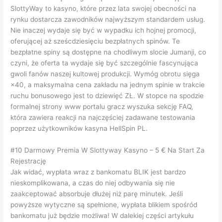
SlottyWay to kasyno, które przez lata swojej obecności na
rynku dostarcza zawodników najwyższym standardem usług.
Nie inaczej wydaje się być w wypadku ich hojnej promocji,
oferującej aż sześcdziesięciu bezpłatnych spinów. Te
bezpłatne spiny są dostępne na chodliwym slocie Jumanji, co
czyni, że oferta ta wydaje się być szczególnie fascynująca
gwoli fanów naszej kultowej produkcji. Wymóg obrotu sięga
×40, a maksymalna cena zakładu na jednym spinie w trakcie
ruchu bonusowego jest to dziewięć ZŁ. W stopce na spodzie
formalnej strony www portalu gracz wyszuka sekcję FAQ,
która zawiera reakcji na najczęściej zadawane testowania
poprzez użytkowników kasyna HellSpin PL.
#10 Darmowy Premia W Slottyway Kasyno – 5 € Na Start Za
Rejestrację
Jak widać, wypłata wraz z bankomatu BLIK jest bardzo
nieskomplikowana, a czas do niej odbywania się nie
zaakceptować absorbuje dłużej niż parę minutek. Jeśli
powyższe wytyczne są spełnione, wypłata blikiem spośród
bankomatu już będzie możliwa! W dalekiej części artykułu