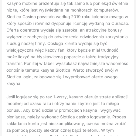
Kasyno mobilne prezentuje się tak samo lub poniekąd świetnie
niż te, które jest wyświetlane na monitorach komputerów.
Slottica Casino powstało według 2019 roku kalendarzowego w
który sposób i również dysponuje licencję wydaną na Curacao.
Oferta operatora wydaje się szeroka, an atrakcyjne bonusy
wyłącznie zachęcają do odwiedzenia odwiedzenia korzystania
z usług naszej firmy. Obsługa klienta wydaje się być
wielojęzyczna więc każdy fan, który będzie miał trudność
może liczyć na błyskawiczną poparcie a także tradycyjny
transfer. Poniżej w tabeli wyszukasz najważniejsze wiadomości
odnośnie tematu kasyna Slottica. Warto stworzyć swój w
Slottica login, zalogować się i wypróbować ofertę owego
kasyna.
Jeśli logujesz się po raz 1-wszy, kasyno oferuje strate aplikacji
mobilnej od czasu razu i otrzymanie zbytnio jest to miłego
bonusu. Aby brać udział w promocjach kasyna i wygrywać
pieniądze, należy wykonać Slottica casino logowanie. Proces
zakładania konta jest nieskomplikowany, całość można zrobić
za pomocą poczty elektronicznej bądź telefonu. W tym