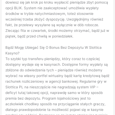
dowiesz się jak krok po kroku wypłacić pieniądze zbyt pomocą
opcji BLIK. System nie zaakceptować umożliwia wypłaty
środków w trybie natychmiastowym, toteż stosownie
wcześniej trzeba złożyć dyspozycję. Uwzględnijmy również
fakt, że przelewy wysyłane są wyłącznie w dób robocze.
Zlecając fita w czwartek, środki możemy otrzymać, bądź już w
piątek, bądź przed chwilą w poniedziałek.
Bądź Mogę Ubiegać Się O Bonus Bez Depozytu W Slottica
Kasyno?
To szybki typ transferu pieniędzy, który coraz to częściej
dostępny wydaje się w kasynach. Dostępne formy wypłaty są
zbliżone do odwiedzenia tych – pieniądze również możemy
wybrać na własny portfel wirtualny bądź kartę kredytową bądź
rachunek rozliczeniowy w agencji bankowej. Regularne gry w
Slottica PL na nieszczęście nie nagradzają system VIP –
deficyt tutaj takowej opcji, naprawdę samo w który sposób
premia bez depozytu. Program lojalnościowy jest to
aczkolwiek chodliwy sposób na przyciąganie stałych graczy,
dlatego prawdopodobnie ta możliwość pojawi się w kasynie