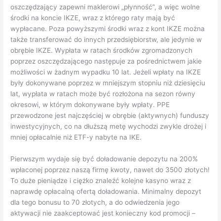
oszczędzający zapewni maklerowi „płynność”, a więc wolne
środki na koncie IKZE, wraz z którego raty mają być
wypłacane. Poza powyższymi środki wraz z kont IKZE można
także transferować do innych przedsiębiorstw, ale jedynie w
obrębie IKZE. Wypłata w ratach środków zgromadzonych
poprzez oszczędzającego następuje za pośrednictwem jakie
możliwości w żadnym wypadku 10 lat. Jeżeli wpłaty na IKZE
były dokonywane poprzez w mniejszym stopniu niż dziesięciu
lat, wypłata w ratach może być rozłożona na sezon równy
okresowi, w którym dokonywane były wpłaty. PPE
przewodzone jest najczęściej w obrębie (aktywnych) funduszy
inwestycyjnych, co na dłuższą metę wychodzi zwykle drożej i
mniej opłacalnie niż ETF-y nabyte na IKE.
Pierwszym wydaje się być doładowanie depozytu na 200%
wpłaconej poprzez naszą firmę kwoty, nawet do 3500 złotych!
To duże pieniądze i ciężko znaleźć kolejne kasyno wraz z
naprawdę opłacalną ofertą doładowania. Minimalny depozyt
dla tego bonusu to 70 złotych, a do odwiedzenia jego
aktywacji nie zaakceptować jest konieczny kod promocji –