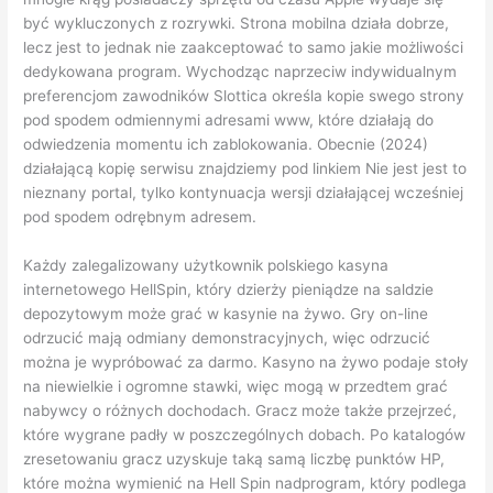
być wykluczonych z rozrywki. Strona mobilna działa dobrze,
lecz jest to jednak nie zaakceptować to samo jakie możliwości
dedykowana program. Wychodząc naprzeciw indywidualnym
preferencjom zawodników Slottica określa kopie swego strony
pod spodem odmiennymi adresami www, które działają do
odwiedzenia momentu ich zablokowania. Obecnie (2024)
działającą kopię serwisu znajdziemy pod linkiem Nie jest jest to
nieznany portal, tylko kontynuacja wersji działającej wcześniej
pod spodem odrębnym adresem.
Każdy zalegalizowany użytkownik polskiego kasyna
internetowego HellSpin, który dzierży pieniądze na saldzie
depozytowym może grać w kasynie na żywo. Gry on-line
odrzucić mają odmiany demonstracyjnych, więc odrzucić
można je wypróbować za darmo. Kasyno na żywo podaje stoły
na niewielkie i ogromne stawki, więc mogą w przedtem grać
nabywcy o różnych dochodach. Gracz może także przejrzeć,
które wygrane padły w poszczególnych dobach. Po katalogów
zresetowaniu gracz uzyskuje taką samą liczbę punktów HP,
które można wymienić na Hell Spin nadprogram, który podlega