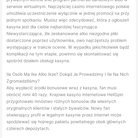
serwisie wirtualnym. Najczęściej casino internetowego polskie
umożliwia uczestniczenie wyłącznie w jednej promocji na przy
jednym spotkaniu. Musisz więc zdecydować, która z ogłoszeń
kasyna jest dla ciebie najbardziej fascynująca.
Niewystarczające, źle zeskanowane albo niezgodne pliki
dostarczone poprzez użytkownika, owo najczęstszy problem
występujący w trakcie ocenie. W wypadku jakichkolwiek bądź
komplikacji na tym etapie, powinno się skontaktować się
spośród działem obsługi kasyna.
Ile Osób Ma Ike Albo Ikze? Dokąd Je Prowadzimy I Ile Na Nich
Zgromadziliśmy?
Aby wypłacić środki bonusowe wraz z kasyna, fan musi
obrócić nimi 40 razy. Krajowe kasyno internetowe HellSpin
przygotowało mnóstwo różnych bonusów dla własnych
oryginalnych klientów i stałych bywalców. Nowy fan
otwierający profil w legalnym kasynie przez internet może
spodziewać się hojnego pakietu powitalnego obok głównych
czterech depozytach.