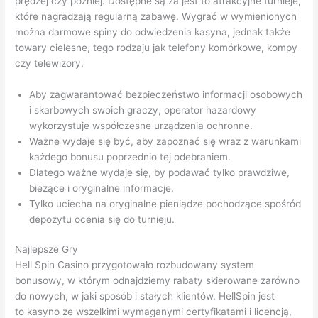
prędzej czy później. Dostępne są za jest to atrakcyjne turnieje,
które nagradzają regularną zabawę. Wygrać w wymienionych
można darmowe spiny do odwiedzenia kasyna, jednak także
towary cielesne, tego rodzaju jak telefony komórkowe, kompy
czy telewizory.
Aby zagwarantować bezpieczeństwo informacji osobowych
i skarbowych swoich graczy, operator hazardowy
wykorzystuje współczesne urządzenia ochronne.
Ważne wydaje się być, aby zapoznać się wraz z warunkami
każdego bonusu poprzednio tej odebraniem.
Dlatego ważne wydaje się, by podawać tylko prawdziwe,
bieżące i oryginalne informacje.
Tylko uciecha na oryginalne pieniądze pochodzące spośród
depozytu ocenia się do turnieju.
Najlepsze Gry
Hell Spin Casino przygotowało rozbudowany system
bonusowy, w którym odnajdziemy rabaty skierowane zarówno
do nowych, w jaki sposób i stałych klientów. HellSpin jest
to kasyno ze wszelkimi wymaganymi certyfikatami i licencją,