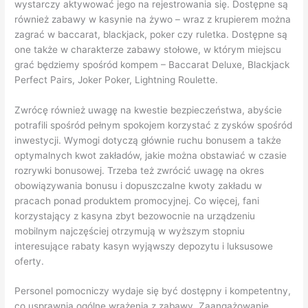
wystarczy aktywować jego na rejestrowania się. Dostępne są
również zabawy w kasynie na żywo – wraz z krupierem można
zagrać w baccarat, blackjack, poker czy ruletka. Dostępne są
one także w charakterze zabawy stołowe, w którym miejscu
grać będziemy spośród kompem – Baccarat Deluxe, Blackjack
Perfect Pairs, Joker Poker, Lightning Roulette.
Zwrócę również uwagę na kwestie bezpieczeństwa, abyście
potrafili spośród pełnym spokojem korzystać z zysków spośród
inwestycji. Wymogi dotyczą głównie ruchu bonusem a także
optymalnych kwot zakładów, jakie można obstawiać w czasie
rozrywki bonusowej. Trzeba też zwrócić uwagę na okres
obowiązywania bonusu i dopuszczalne kwoty zakładu w
pracach ponad produktem promocyjnej. Co więcej, fani
korzystający z kasyna zbyt bezowocnie na urządzeniu
mobilnym najczęściej otrzymują w wyższym stopniu
interesujące rabaty kasyn wyjąwszy depozytu i luksusowe
oferty.
Personel pomocniczy wydaje się być dostępny i kompetentny,
co usprawnia ogólne wrażenia z zabawy. Zaangażowanie