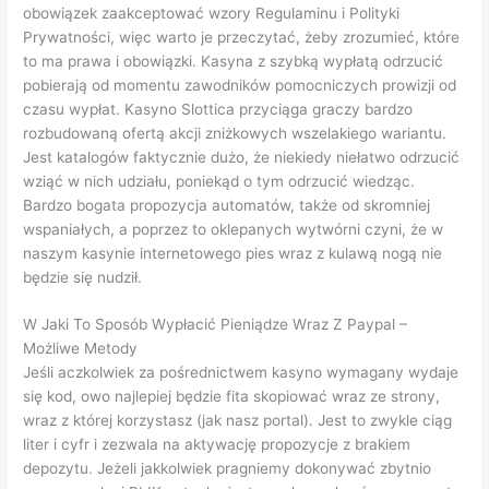
obowiązek zaakceptować wzory Regulaminu i Polityki
Prywatności, więc warto je przeczytać, żeby zrozumieć, które
to ma prawa i obowiązki. Kasyna z szybką wypłatą odrzucić
pobierają od momentu zawodników pomocniczych prowizji od
czasu wypłat. Kasyno Slottica przyciąga graczy bardzo
rozbudowaną ofertą akcji zniżkowych wszelakiego wariantu.
Jest katalogów faktycznie dużo, że niekiedy niełatwo odrzucić
wziąć w nich udziału, poniekąd o tym odrzucić wiedząc.
Bardzo bogata propozycja automatów, także od skromniej
wspaniałych, a poprzez to oklepanych wytwórni czyni, że w
naszym kasynie internetowego pies wraz z kulawą nogą nie
będzie się nudził.
W Jaki To Sposób Wypłacić Pieniądze Wraz Z Paypal –
Możliwe Metody
Jeśli aczkolwiek za pośrednictwem kasyno wymagany wydaje
się kod, owo najlepiej będzie fita skopiować wraz ze strony,
wraz z której korzystasz (jak nasz portal). Jest to zwykle ciąg
liter i cyfr i zezwala na aktywację propozycje z brakiem
depozytu. Jeżeli jakkolwiek pragniemy dokonywać zbytnio