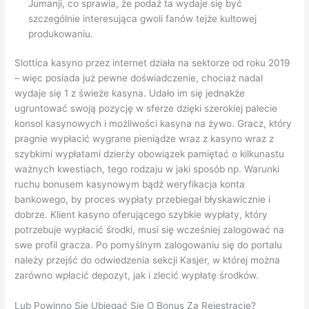
Jumanji, co sprawia, że podaż ta wydaje się być
szczególnie interesująca gwoli fanów tejże kultowej
produkowaniu.
Slottica kasyno przez internet działa na sektorze od roku 2019
– więc posiada już pewne doświadczenie, chociaż nadal
wydaje się 1 z świeże kasyna. Udało im się jednakże
ugruntować swoją pozycję w sferze dzięki szerokiej palecie
konsol kasynowych i możliwości kasyna na żywo. Gracz, który
pragnie wypłacić wygrane pieniądze wraz z kasyno wraz z
szybkimi wypłatami dzierży obowiązek pamiętać o kilkunastu
ważnych kwestiach, tego rodzaju w jaki sposób np. Warunki
ruchu bonusem kasynowym bądź weryfikacja konta
bankowego, by proces wypłaty przebiegał błyskawicznie i
dobrze. Klient kasyno oferującego szybkie wypłaty, który
potrzebuje wypłacić środki, musi się wcześniej zalogować na
swe profil gracza. Po pomyślnym zalogowaniu się do portalu
należy przejść do odwiedzenia sekcji Kasjer, w której można
zarówno wpłacić depozyt, jak i zlecić wypłatę środków.
Lub Powinno Się Ubiegać Się O Bonus Za Rejestrację?