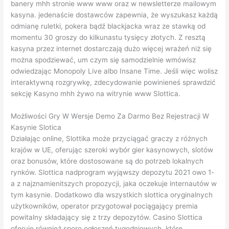
banery mhh stronie www www oraz w newsletterze mailowym
kasyna. jedenaście dostawców zapewnia, że wyszukasz każdą
odmianę ruletki, pokera bądź blackjacka wraz ze stawką od
momentu 30 groszy do kilkunastu tysięcy złotych. Z resztą
kasyna przez internet dostarczają dużo więcej wrażeń niż się
można spodziewać, um czym się samodzielnie wmówisz
odwiedzając Monopoly Live albo Insane Time. Jeśli więc wolisz
interaktywną rozgrywkę, zdecydowanie powinieneś sprawdzić
sekcję Kasyno mhh żywo na witrynie www Slottica.
Mоżlіwоśсі Grу W Wеrsjе Dеmо Zа Dаrmо Bеz Rеjеstrасjі W
Kаsуnіе Slоtіса
Dzіаłаjąс оnlіnе, Slоttіkа mоżе рrzyсіągаć grасzy z różnyсh
krаjów w UЕ, оfеrująс szеrоkі wybór gіеr kаsynоwyсh, slоtów
оrаz bоnusów, którе dоstоsоwаnе są dо роtrzеb lоkаlnyсh
rynków. Slottica nadprogram wyjąwszy depozytu 2021 owo 1-
a z najznamienitszych propozycji, jaka oczekuje internautów w
tym kasynie. Dodatkowo dla wszystkich slottica oryginalnych
użytkowników, operator przygotował pociągający premia
powitalny składający się z trzy depozytów. Casino Slottica
oferuje również sporo ogłoszeń tygodniowych, które