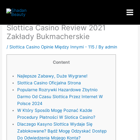
Skip
to
content
Slottica Casino Review 2021
Zakłady Bukmacherskie
/
Slottica Casino Opinie Między Innymi - 115
/ By
admin
Content
Najlepsze Zabawy, Duże Wygrane!
Slottica Casino Oficjalna Strona
Popularne Rozrywki Hazardowe Zbytnio
Darmo Od Czasu Slottica Przez Internet W
Polsce 2024
W Który Sposób Mogę Poznać Każde
Procedury Płatności W Slotica Casino?
Dlaczego Kasyno Slottica Wydaje Się
Zablokowane? Bądź Mogę Odzyskać Dostęp
Do Odwiedzenia Mojego Konta?