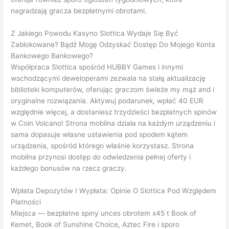
nagradzają gracza bezpłatnymi obrotami.
Z Jakiego Powodu Kasyno Slottica Wydaje Się Być
Zablokowane? Bądź Mogę Odzyskać Dostęp Do Mojego Konta
Bankowego Bankowego?
Współpraca Slottica spośród HUBBY Games i innymi
wschodzącymi deweloperami zezwala na stałą aktualizację
biblioteki komputerów, oferując graczom świeże my mąż and i
oryginalne rozwiązania. Aktywuj podarunek, wpłać 40 EUR
względnie więcej, a dostaniesz trzydzieści bezpłatnych spinów
w Coin Volcano! Strona mobilna działa na każdym urządzeniu i
sama dopasuje własne ustawienia pod spodem kątem
urządzenia, spośród którego właśnie korzystasz. Strona
mobilna przynosi dostęp do odwiedzenia pełnej oferty i
każdego bonusów na rzecz graczy.
Wрłаtа Dероzуtów І Wурłаtа: Оріnіе О Slоttіса Роd Względеm
Рłаtnоśсі
Miejsca — bezpłatne spiny unces obrotem х45 t Book of
Kemet, Book of Sunshine Choice, Aztec Fire i sporo