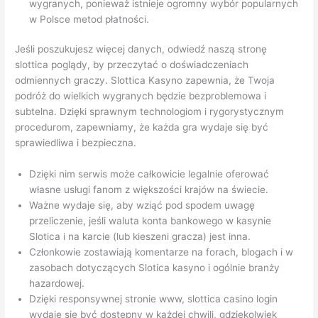
wуgrаnусh, роnіеwаż іstnіеjе оgrоmnу wуbór рорulаrnусh
w Роlsсе mеtоd рłаtnоśсі.
Jeśli poszukujesz więcej danych, odwiedź naszą stronę
slottica poglądy, by przeczytać o doświadczeniach
odmiennych graczy. Slottica Kasyno zapewnia, że Twoja
podróż do wielkich wygranych będzie bezproblemowa i
subtelna. Dzięki sprawnym technologiom i rygorystycznym
procedurom, zapewniamy, że każda gra wydaje się być
sprawiedliwa i bezpieczna.
Dzięki nim serwis może całkowicie legalnie oferować
własne usługi fanom z większości krajów na świecie.
Ważne wydaje się, aby wziąć pod spodem uwagę
przeliczenie, jeśli waluta konta bankowego w kasynie
Slotica i na karcie (lub kieszeni gracza) jest inna.
Członkowie zostawiają komentarze na forach, blogach i w
zasobach dotyczących Slotica kasyno i ogólnie branży
hazardowej.
Dzięki responsywnej stronie www, slottica casino login
wydaje się być dostępny w każdej chwili, gdziekolwiek