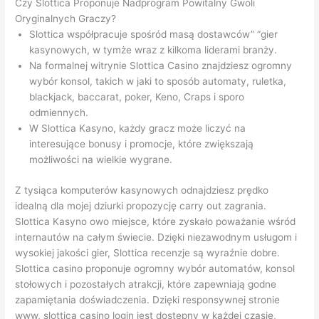
Czy Slottica Proponuje Nadprogram Powitalny Gwoli
Oryginalnych Graczy?
Slottica współpracuje spośród masą dostawców” “gier
kasynowych, w tymże wraz z kilkoma liderami branży.
Na formalnej witrynie Slottica Casino znajdziesz ogromny
wybór konsol, takich w jaki to sposób automaty, ruletka,
blackjack, baccarat, poker, Keno, Craps i sporo
odmiennych.
W Slottica Kasyno, każdy gracz może liczyć na
interesujące bonusy i promocje, które zwiększają
możliwości na wielkie wygrane.
Z tysiąca komputerów kasynowych odnajdziesz prędko
idealną dla mojej dziurki propozycję carry out zagrania.
Slottica Kasyno owo miejsce, które zyskało poważanie wśród
internautów na całym świecie. Dzięki niezawodnym usługom i
wysokiej jakości gier, Slottica recenzje są wyraźnie dobre.
Slottica casino proponuje ogromny wybór automatów, konsol
stołowych i pozostałych atrakcji, które zapewniają godne
zapamiętania doświadczenia. Dzięki responsywnej stronie
www, slottica casino login jest dostępny w każdej czasie,