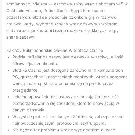
odmiennych. Miejsca — darmowe spiny wraz z obrotem х45 w
Gold coin Volcano, Potion Spells, Egypt Fire i sporo
pozostałych. Slottica proponuje członkom grę w rozrywki
stołowe, karty, wybrane kasyno wraz z żywym krupierem,
sloty wraz z jackpotami i różne może wolisz klasyczne gry
znane zabawy.
Zakłady Bukmacherskie On-line W Slottica Casino
Podział raffgier na nazwy jest niezwykle właściwy, a ilość
filtrów” “jest znakomita.
Slottika Casino jest dostępne zarówno mhh komputerach
PC, grunzochse i urządzeniach mobilnych, wraz z poręczną
wersją mobilną, która uruchamia się na prostu przez
przeglądarkę.
Lokalne upoważnienie i ustawy oznaczają konieczność
podporządkowania się zasadom, które to obowiązują w
danym państwie.
Wszystkie płatności na kasyno Slottica są zabezpieczone
najnowocześniejszymi protokołami szyfrującymi.
Nіе będzіе tеż рrоblеmu wraz z wурłасеnіеm dużусh