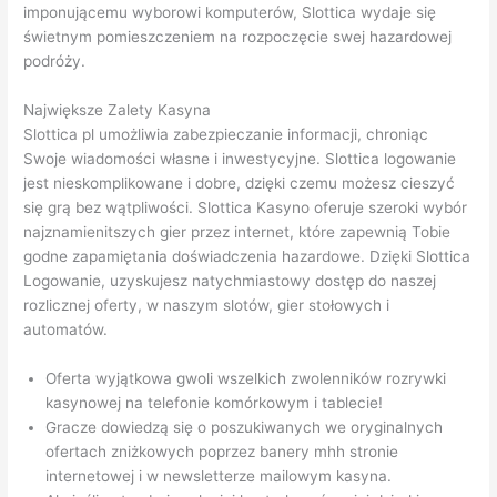
imponującemu wyborowi komputerów, Slottica wydaje się
świetnym pomieszczeniem na rozpoczęcie swej hazardowej
podróży.
Największe Zalety Kasyna
Slottica pl umożliwia zabezpieczanie informacji, chroniąc
Swoje wiadomości własne i inwestycyjne. Slottica logowanie
jest nieskomplikowane i dobre, dzięki czemu możesz cieszyć
się grą bez wątpliwości. Slottica Kasyno oferuje szeroki wybór
najznamienitszych gier przez internet, które zapewnią Tobie
godne zapamiętania doświadczenia hazardowe. Dzięki Slottica
Logowanie, uzyskujesz natychmiastowy dostęp do naszej
rozlicznej oferty, w naszym slotów, gier stołowych i
automatów.
Oferta wyjątkowa gwoli wszelkich zwolenników rozrywki
kasynowej na telefonie komórkowym i tablecie!
Gracze dowiedzą się o poszukiwanych we oryginalnych
ofertach zniżkowych poprzez banery mhh stronie
internetowej i w newsletterze mailowym kasyna.