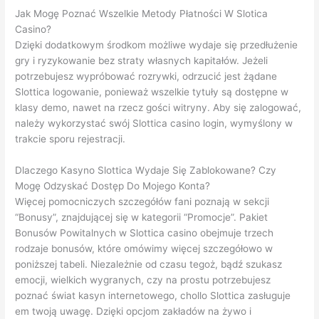
Jak Mogę Poznać Wszelkie Metody Płatności W Slotica
Casino?
Dzięki dodatkowym środkom możliwe wydaje się przedłużenie
gry i ryzykowanie bez straty własnych kapitałów. Jeżeli
potrzebujesz wypróbować rozrywki, odrzucić jest żądane
Slottica logowanie, ponieważ wszelkie tytuły są dostępne w
klasy demo, nawet na rzecz gości witryny. Aby się zalogować,
należy wykorzystać swój Slottica casino login, wymyślony w
trakcie sporu rejestracji.
Dlaczego Kasyno Slottica Wydaje Się Zablokowane? Czy
Mogę Odzyskać Dostęp Do Mojego Konta?
Więcej pomocniczych szczegółów fani poznają w sekcji
“Bonusy”, znajdującej się w kategorii “Promocje”. Pakiet
Bonusów Powitalnych w Slottica casino obejmuje trzech
rodzaje bonusów, które omówimy więcej szczegółowo w
poniższej tabeli. Niezależnie od czasu tegoż, bądź szukasz
emocji, wielkich wygranych, czy na prostu potrzebujesz
poznać świat kasyn internetowego, chollo Slottica zasługuje
em twoją uwagę. Dzięki opcjom zakładów na żywo i