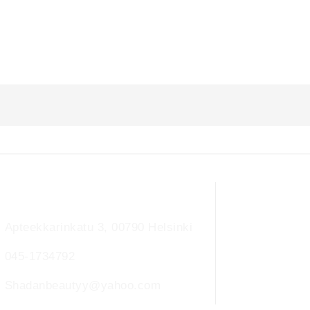
Ota yhteyttä
Apteekkarinkatu 3, 00790 Helsinki
045-1734792
Shadanbeautyy@yahoo.com