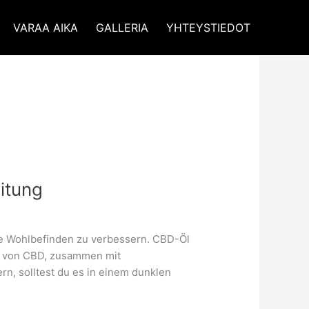
VARAA AIKA
GALLERIA
YHTEYSTIEDOT
eitung
e Wohlbefinden zu verbessern. CBD-Öl
en von CBD, zusammen mit
n, solltest du es in einem dunklen