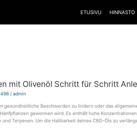
ETUSIVU
HINNASTO
n mit Olivenöl Schritt für Schritt Anl
 496
/
admin
 gesundheitliche Beschwerden zu lindern oder das allgemein
er Hanfpflanzen gewonnen wird. Es enthält hohe Konzentration
und Terpenen. Um die Haltbarkeit deines CBD-Öls zu verlänger