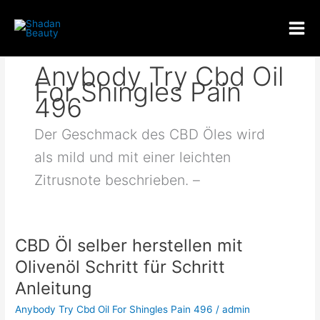
Skip
to
content
Anybody Try Cbd Oil
For Shingles Pain
496
Der Geschmack des CBD Öles wird
als mild und mit einer leichten
Zitrusnote beschrieben. –
CBD Öl selber herstellen mit
CBD
Öl
Olivenöl Schritt für Schritt
selber
Anleitung
herstellen
mit
Anybody Try Cbd Oil For Shingles Pain 496
/
admin