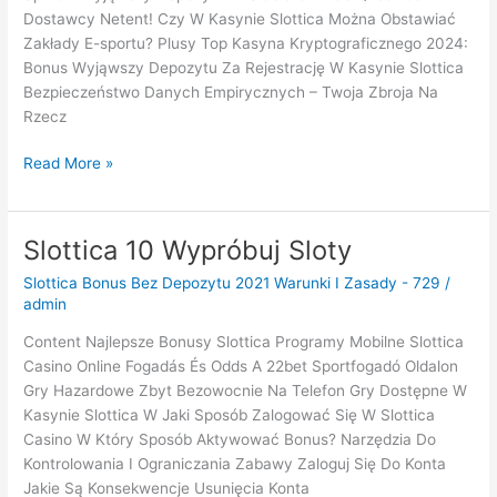
Dostawcy Netent! Czy W Kasynie Slottica Można Obstawiać
Zakłady E-sportu? Plusy Top Kasyna Kryptograficznego 2024:
Bonus Wyjąwszy Depozytu Za Rejestrację W Kasynie Slottica
Bezpieczeństwo Danych Empirycznych – Twoja Zbroja Na
Rzecz
Read More »
Slottica 10 Wypróbuj Sloty
Slottica
10
Slottica Bonus Bez Depozytu 2021 Warunki I Zasady - 729
/
Wypróbuj
admin
Sloty
Content Najlepsze Bonusy Slottica Programy Mobilne Slottica
Casino Online Fogadás És Odds A 22bet Sportfogadó Oldalon
Gry Hazardowe Zbyt Bezowocnie Na Telefon Gry Dostępne W
Kasynie Slottica W Jaki Sposób Zalogować Się W Slottica
Casino W Który Sposób Aktywować Bonus? Narzędzia Do
Kontrolowania I Ograniczania Zabawy Zaloguj Się Do Konta
Jakie Są Konsekwencje Usunięcia Konta