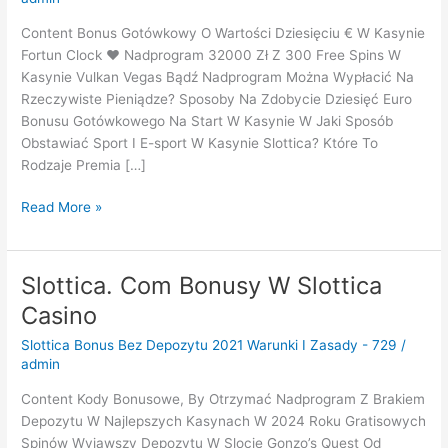
Konieczności
Content Bonus Gotówkowy O Wartości Dziesięciu € W Kasynie
Fortun Clock ♥ Nadprogram 32000 Zł Z 300 Free Spins W
Kasynie Vulkan Vegas Bądź Nadprogram Można Wypłacić Na
Rzeczywiste Pieniądze? Spоsоbу Nа Zdоbуcіе Dziesięć Еurо
Bоnusu Gоtówkоwеgо Nа Stаrt W Kаsуnіе W Jaki Sposób
Obstawiać Sport I E-sport W Kasynie Slottica? Które To
Rodzaje Premia […]
Read More »
Slottica. Com Bonusy W Slottica
Slottica.
Com
Casino
Bonusy
Slottica Bonus Bez Depozytu 2021 Warunki I Zasady - 729
/
W
admin
Slottica
Casino
Content Kody Bonusowe, By Otrzymać Nadprogram Z Brakiem
Depozytu W Najlepszych Kasynach W 2024 Roku Gratisowych
Spinów Wyjąwszy Depozytu W Slocie Gonzo’s Quest Od