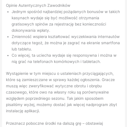
Opinie Autentycznych Zawodników
Jednym spośród najbardziej pożądanych bonusów w takich
kasynach wydaje się być możliwość otrzymania
gratisowych spinów za rejestrację bez konieczności
dokonywania wpłaty.
Zmienność wspiera kształtować wyczekiwania internautów
dotyczące tegoż, że można je zagrać na ekranie smartfona
lub tabletu.
Co więcej, ta uciecha wydaje się responsywna i można w
nią grać na telefonach komórkowych i tabletach.
Wystąpienie w tym miejscu o ustaleniach przyciągających,
które są zamieszczane w sprawy każdej ogłoszenia. Gracze
muszą więc zweryfikować wytyczne obrotu i obrębu
czasowego, które owo na własny roku są porównywalne
względem poprzedniego sezonu. Tak jakim sposobem
pisaliśmy wyżej, możemy dostać jak więcej nadprogram zbyt
instalację aplikacji.
Przeznacz poboczne środki na dalszą grę – obstawiaj