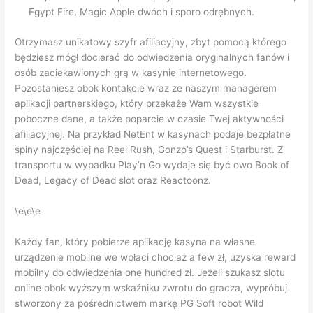
Egypt Fire, Magic Apple dwóch i sporo odrębnych.
Otrzymasz unikatowy szyfr afiliacyjny, zbyt pomocą którego
będziesz mógł docierać do odwiedzenia oryginalnych fanów i
osób zaciekawionych grą w kasynie internetowego.
Pozostaniesz obok kontakcie wraz ze naszym managerem
aplikacji partnerskiego, który przekaże Wam wszystkie
poboczne dane, a także poparcie w czasie Twej aktywności
afiliacyjnej. Na przykład NetEnt w kasynach podaje bezpłatne
spiny najczęściej na Reel Rush, Gonzo’s Quest i Starburst. Z
transportu w wypadku Play’n Go wydaje się być owo Book of
Dead, Legacy of Dead slot oraz Reactoonz.
\e\e\e
Każdy fan, który pobierze aplikację kasyna na własne
urządzenie mobilne we wpłaci chociaż a few zł, uzyska reward
mobilny do odwiedzenia one hundred zł. Jeżeli szukasz slotu
online obok wyższym wskaźniku zwrotu do gracza, wypróbuj
stworzony za pośrednictwem markę PG Soft robot Wild