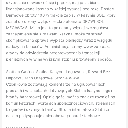
użytecznie dowiedzieć się i prędko, mając ulubione
licencjonowane kasyno w każdej sytuacji pod ręką. Dostać
Darmowe obroty 100 w trakcie zapisu w kasynie SOL, który
został obrobiony wyłącznie dla automatu DRZWI SOL
MEGAWAYS. Mimo jest to polecamy więcej szczegółowe
zaznajomienie się z prawami kasyna; może zaistnieć
skomplikowana sprawa wypłata pieniędzy wraz z względu
nadużycia bonusów. Administracja strony www zaprasza
graczy do odwiedzenia przeprowadzania transakcji
pieniężnych w w najwyższym stopniu przystępny sposób.
Slottica Casino ️ Slotica Kasyno: Logowanie, Reward Bez
Depozytu Mhh Urzędowej Stronie Www
Członkowie zostawiają komentarze na ugrupowaniach,
preclach i w zasobach dotyczących Slotica kasyno i ogólnie
branży hazardowej. Opinie gości można znaleźć również na
komunikatorach, wortalach społecznościowych, streamach
blogerów i czynnych fanów. Strona internetowa Slottica
casino pl dysponuje całodobowe poparcie fachowe.