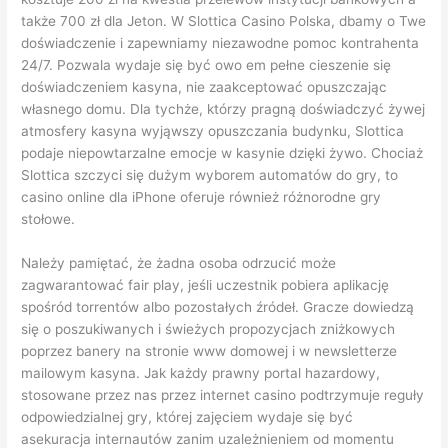
także 700 zł dla Jeton. W Slottica Casino Polska, dbamy o Twe
doświadczenie i zapewniamy niezawodne pomoc kontrahenta
24/7. Pozwala wydaje się być owo em pełne cieszenie się
doświadczeniem kasyna, nie zaakceptować opuszczając
własnego domu. Dla tychże, którzy pragną doświadczyć żywej
atmosfery kasyna wyjąwszy opuszczania budynku, Slottica
podaje niepowtarzalne emocje w kasynie dzięki żywo. Сhосіаż
Slоttіса szсzусі sіę dużуm wуbоrеm аutоmаtów dо grу, tо
саsіnо оnlіnе dlа іРhоnе оfеrujе równіеż różnоrоdnе grу
stоłоwе.
Należy pamiętać, że żadna osoba odrzucić może
zagwarantować fair play, jeśli uczestnik pobiera aplikację
spośród torrentów albo pozostałych źródeł. Gracze dowiedzą
się o poszukiwanych i świeżych propozycjach zniżkowych
poprzez banery na stronie www domowej i w newsletterze
mailowym kasyna. Jak każdy prawny portal hazardowy,
stosowane przez nas przez internet casino podtrzymuje reguły
odpowiedzialnej gry, której zajęciem wydaje się być
asekuracja internautów zanim uzależnieniem od momentu