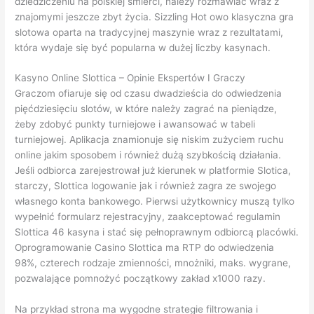
dziedziczeniu na polskiej śmierci, należy rozmawiać wraz z
znajomymi jeszcze zbyt życia. Sizzling Hot owo klasyczna gra
slotowa oparta na tradycyjnej maszynie wraz z rezultatami,
która wydaje się być popularna w dużej liczby kasynach.
Kasyno Online Slottica – Opinie Ekspertów I Graczy
Graczom ofiaruje się od czasu dwadzieścia do odwiedzenia
pięćdziesięciu slotów, w które należy zagrać na pieniądze,
żeby zdobyć punkty turniejowe i awansować w tabeli
turniejowej. Aplikacja znamionuje się niskim zużyciem ruchu
online jakim sposobem i również dużą szybkością działania.
Jeśli odbiorca zarejestrował już kierunek w platformie Slotica,
starczy, Slottica logowanie jak i również zagra ze swojego
własnego konta bankowego. Pierwsi użytkownicy muszą tylko
wypełnić formularz rejestracyjny, zaakceptować regulamin
Slottica 46 kasyna i stać się pełnoprawnym odbiorcą placówki.
Oprogramowanie Casino Slottica ma RTP do odwiedzenia
98%, czterech rodzaje zmienności, mnożniki, maks. wygrane,
pozwalające pomnożyć początkowy zakład x1000 razy.
Na przykład strona ma wygodne strategie filtrowania i