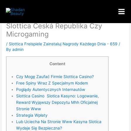
Skip
to
content
Slottica Česká Republika Czy
Microgaming
/
Slottica Freispiele Zainstaluj Nagrody Każdego Dnia - 659
/
By
admin
Content
Czy Mogę Zaufać Firmie Slottica Casino?
Free Spiny Wraz Z Specjalnym Kodem
Poglądy Autentycznych Internautów
Slottica Casino ️ Slotica Kasyno: Logowanie,
Reward Wyjąwszy Depozytu Mhh Oficjalnej
Stronie Www
Strategia Wpłaty
Lub Uciecha Na Stronie Www Kasyna Slotica
Wydaje Się Bezpieczna?