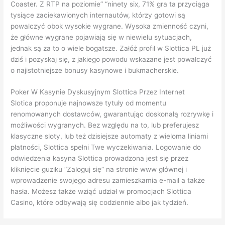
Coaster. Z RTP na poziomie” “ninety six, 71% gra ta przyciąga
tysiące zaciekawionych internautów, którzy gotowi są
powalczyć obok wysokie wygrane. Wysoka zmienność czyni,
że główne wygrane pojawiają się w niewielu sytuacjach,
jednak są za to o wiele bogatsze. Załóż profil w Slottica PL już
dziś i pozyskaj się, z jakiego powodu wskazane jest powalczyć
o najistotniejsze bonusy kasynowe i bukmacherskie.
Poker W Kasynie Dyskusyjnym Slottica Przez Internet
Slotica proponuje najnowsze tytuły od momentu
renomowanych dostawców, gwarantując doskonałą rozrywkę i
możliwości wygranych. Bez względu na to, lub preferujesz
klasyczne sloty, lub też dzisiejsze automaty z wieloma liniami
płatności, Slottica spełni Twe wyczekiwania. Logowanie do
odwiedzenia kasyna Slottica prowadzona jest się przez
kliknięcie guziku “Zaloguj się” na stronie www głównej i
wprowadzenie swojego adresu zamieszkamia e-mail a także
hasła. Możesz także wziąć udział w promocjach Slottica
Casino, które odbywają się codziennie albo jak tydzień.