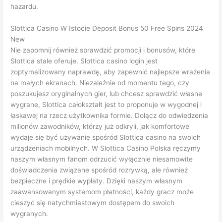
hazardu.
Slottica Casino W Istocie Deposit Bonus 50 Free Spins 2024
New
Nie zapomnij również sprawdzić promocji i bonusów, które
Slottica stale oferuje. Slottica casino login jest
zoptymalizowany naprawdę, aby zapewnić najlepsze wrażenia
na małych ekranach. Niezależnie od momentu tego, czy
poszukujesz oryginalnych gier, lub chcesz sprawdzić własne
wygrane, Slottica całokształt jest to proponuje w wygodnej i
łaskawej na rzecz użytkownika formie. Dołącz do odwiedzenia
milionów zawodników, którzy już odkryli, jak komfortowe
wydaje się być używanie spośród Slottica casino na swoich
urządzeniach mobilnych. W Slottica Casino Polska ręczymy
naszym własnym fanom odrzucić wyłącznie niesamowite
doświadczenia związane spośród rozrywką, ale również
bezpieczne i prędkie wypłaty. Dzięki naszym własnym
zaawansowanym systemom płatności, każdy gracz może
cieszyć się natychmiastowym dostępem do swoich
wygranych.