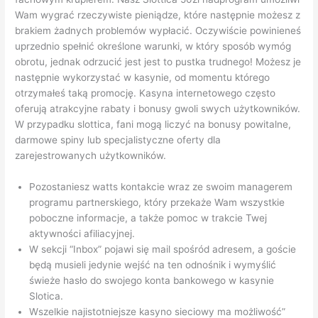
Wam wygrać rzeczywiste pieniądze, które następnie możesz z
brakiem żadnych problemów wypłacić. Oczywiście powinieneś
uprzednio spełnić określone warunki, w który sposób wymóg
obrotu, jednak odrzucić jest jest to pustka trudnego! Możesz je
następnie wykorzystać w kasynie, od momentu którego
otrzymałeś taką promocję. Kasyna internetowego często
oferują atrakcyjne rabaty i bonusy gwoli swych użytkowników.
W przypadku slottica, fani mogą liczyć na bonusy powitalne,
darmowe spiny lub specjalistyczne oferty dla
zarejestrowanych użytkowników.
Pozostaniesz watts kontakcie wraz ze swoim managerem
programu partnerskiego, który przekaże Wam wszystkie
poboczne informacje, a także pomoc w trakcie Twej
aktywności afiliacyjnej.
W sekcji “Inbox” pojawi się mail spośród adresem, a goście
będą musieli jedynie wejść na ten odnośnik i wymyślić
świeże hasło do swojego konta bankowego w kasynie
Slotica.
Wszelkie najistotniejsze kasyno sieciowy ma możliwość”