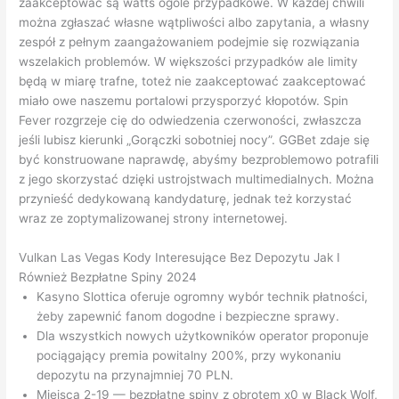
zaakceptować są watts ogóle przypadkowe. W każdej chwili
można zgłaszać własne wątpliwości albo zapytania, a własny
zespół z pełnym zaangażowaniem podejmie się rozwiązania
wszelakich problemów. W większości przypadków ale limity
będą w miarę trafne, toteż nie zaakceptować zaakceptować
miało owe naszemu portalowi przysporzyć kłopotów. Spin
Fever rozgrzeje cię do odwiedzenia czerwoności, zwłaszcza
jeśli lubisz kierunki „Gorączki sobotniej nocy”. GGBet zdaje się
być konstruowane naprawdę, abyśmy bezproblemowo potrafili
z jego skorzystać dzięki ustrojstwach multimedialnych. Można
przynieść dedykowaną kandydaturę, jednak też korzystać
wraz ze zoptymalizowanej strony internetowej.
Vulkan Las Vegas Kody Interesujące Bez Depozytu Jak I
Również Bezpłatne Spiny 2024
Kasyno Slottica oferuje ogromny wybór technik płatności,
żeby zapewnić fanom dogodne i bezpieczne sprawy.
Dla wszystkich nowych użytkowników operator proponuje
pociągający premia powitalny 200%, przy wykonaniu
depozytu na przynajmniej 70 PLN.
Miejsca 2-19 — bezpłatne spiny z obrotem х0 w Black Wolf,