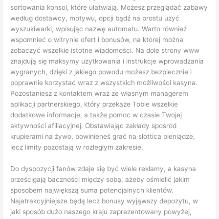
sortowania konsol, które ułatwiają. Możesz przeglądać zabawy
według dostawcy, motywu, opcji bądź na prostu użyć
wyszukiwarki, wpisując nazwę automatu. Warto również
wspomnieć o witrynie ofert i bonusów, na której można
zobaczyć wszelkie istotne wiadomości. Na dole strony www
znajdują się maksymy użytkowania i instrukcje wprowadzania
wygranych, dzięki z jakiego powodu możesz bezpiecznie i
poprawnie korzystać wraz z wszystkich możliwości kasyna.
Pozostaniesz z kontaktem wraz ze własnym managerem
aplikacji partnerskiego, który przekaże Tobie wszelkie
dodatkowe informacje, a także pomoc w czasie Twojej
aktywności afiliacyjnej. Obstawiając zakłady spośród
krupierami na żywo, powinieneś grać na slottica pieniądze,
lecz limity pozostają w rozległym zakresie.
Do dyspozycji fanów zdaje się być wiele reklamy, a kasyna
prześcigają baczności między sobą, ażeby ośmielić jakim
sposobem największą suma potencjalnych klientów.
Najatrakcyjniejsze będą lecz bonusy wyjąwszy depozytu, w
jaki sposób dużo naszego kraju zaprezentowany powyżej,