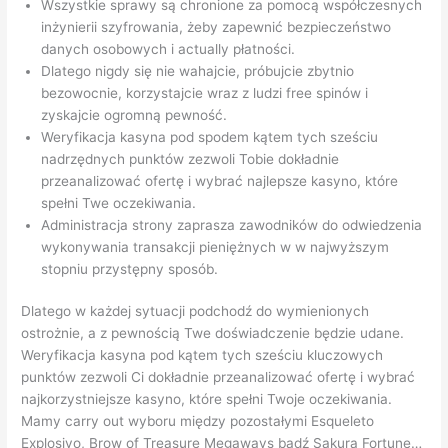
Wszystkie sprawy są chronione za pomocą współczesnych
inżynierii szyfrowania, żeby zapewnić bezpieczeństwo
danych osobowych i actually płatności.
Dlatego nigdy się nie wahajcie, próbujcie zbytnio
bezowocnie, korzystajcie wraz z ludzi free spinów i
zyskajcie ogromną pewność.
Weryfikacja kasyna pod spodem kątem tych sześciu
nadrzędnych punktów zezwoli Tobie dokładnie
przeanalizować ofertę i wybrać najlepsze kasyno, które
spełni Twe oczekiwania.
Administracja strony zaprasza zawodników do odwiedzenia
wykonywania transakcji pieniężnych w w najwyższym
stopniu przystępny sposób.
Dlatego w każdej sytuacji podchodź do wymienionych
ostrożnie, a z pewnością Twe doświadczenie będzie udane.
Weryfikacja kasyna pod kątem tych sześciu kluczowych
punktów zezwoli Ci dokładnie przeanalizować ofertę i wybrać
najkorzystniejsze kasyno, które spełni Twoje oczekiwania.
Mamy carry out wyboru między pozostałymi Esqueleto
Explosivo, Brow of Treasure Megaways bądź Sakura Fortune…