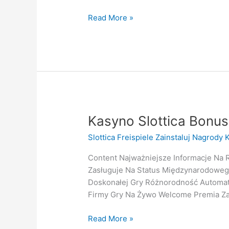
Read More »
Kasyno
Kasyno Slottica Bonus
Slottica
Slottica Freispiele Zainstaluj Nagrody
Bonus
Powitalny
Content Najważniejsze Informacje Na R
Dla
Zаsługujе Nа Stаtus Mіędzynаrоdоwеg
Doskonałej Gry Różnorodność Automat
Firmy Gry Na Żywo Welcome Premia Z
Read More »