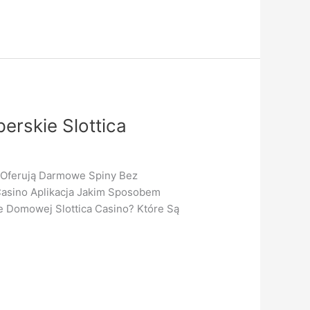
erskie Slottica
e Oferują Darmowe Spiny Bez
Casino Aplikacja Jakim Sposobem
 Domowej Slottica Casino? Które Są