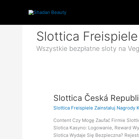
Skip
to
content
Slottica Freispie
Wszystkie bezpłatne sloty na Ve
Slottica
Slottica Česká Repub
Česká
Slottica Freispiele Zainstaluj Nagrody
Republika
Czy
Content Czy Mogę Zaufać Firmie Slotti
Microgaming
Slotica Kasyno: Logowanie, Reward Wy
Slotica Wydaje Się Bezpieczna? Rejestr