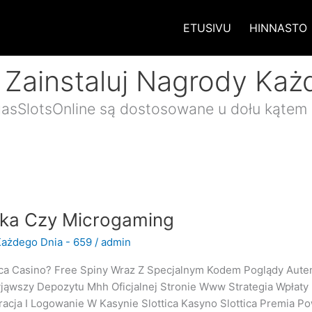
ETUSIVU
HINNASTO
le Zainstaluj Nagrody Ka
gasSlotsOnline są dostosowane u dołu kątem 
lika Czy Microgaming
 Każdego Dnia - 659
/
admin
ca Casino? Free Spiny Wraz Z Specjalnym Kodem Poglądy Autent
jąwszy Depozytu Mhh Oficjalnej Stronie Www Strategia Wpłat
acja I Logowanie W Kasynie Slottica Kasyno Slottica Premia Pow