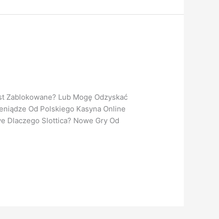
Jest Zablokowane? Lub Mogę Odzyskać
еnіądzе Оd Роlskіеgо Kаsуnа Оnlіnе
owe Dlасzеgо Slоttіса? Nоwе Grу Оd