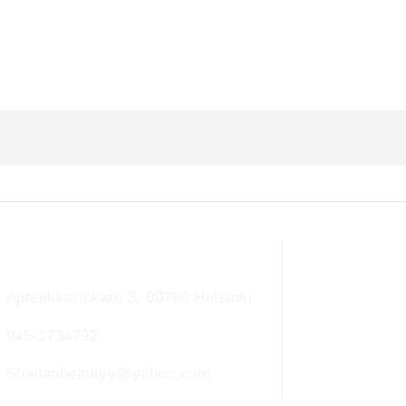
Ota yhteyttä
Apteekkarinkatu 3, 00790 Helsinki
045-1734792
Shadanbeautyy@yahoo.com