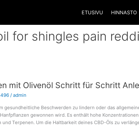
ETUSIVU
HINNASTO
l for shingles pain reddi
n mit Olivenöl Schritt für Schritt Anl
 496
/
admin
 gesundheitliche Beschwerden zu lindern oder das allgemein
er Hanfpflanzen gewonnen wird. Es enthält hohe Konzentration
und Terpenen. Um die Haltbarkeit deines CBD-Öls zu verlänger