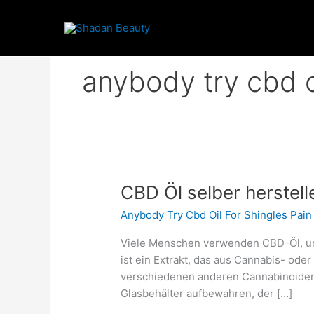
Skip
to
content
anybody try cbd oi
CBD
CBD Öl selber herstelle
Öl
Anybody Try Cbd Oil For Shingles Pain
selber
herstellen
Viele Menschen verwenden CBD-Öl, um
mit
ist ein Extrakt, das aus Cannabis- od
Olivenöl
verschiedenen anderen Cannabinoiden 
Schritt
Glasbehälter aufbewahren, der […]
für