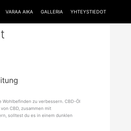
VARAA AIKA
GALLERIA
YHTEYSTIEDOT
t
eitung
e Wohlbefinden zu verbessern. CBD-Öl
en von CBD, zusammen mit
n, solltest du es in einem dunklen